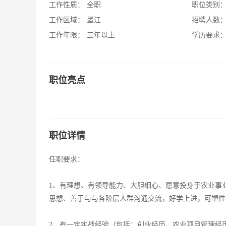
工作性质：
全职
职位类别
工作区域：
墨江
招聘人数
工作年限：
三年以上
学历要求
职位亮点
职位详情
任职要求：
1、有理想、有领导能力、大胆细心、愿意投身于农业事
思想、善于与与各阶层人群沟通交流，好学上进，可塑性
2、有一定实战经验（包括：创业经历、农业项目管理经