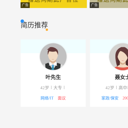
案场助理
昆明云裂痕网络
其他类型
广告
广告
实习施工员
昆明佳优企业管
市场营销
简历推荐
销售代表
昆明骊歌房产经
市场营销
网站编程
昆明网游科技有
电脑网络
仓库管理员
昆明国松特种涂
市场营销
置业顾问
福州大家投资顾
办公文员
叶先生
聂女
一级施工员
云南建设装饰集
建筑房产
42岁
大专
42岁
高中
监理工程师
云南国开建设监
建筑房产
4000元
网络/IT
面议
家政/保安
20