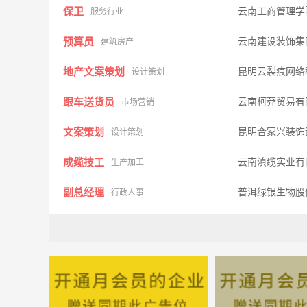
保卫
云南工商管理
服务行业
预算员
云南建设装饰集
建筑房产
地产文案策划
昆明云裂痕网络
设计策划
跟车送货员
云南柯莽贸易有
市场营销
文案策划
昆明合家兴装饰
设计策划
成缆技工
云南滇缆实业有
生产加工
副总经理
普洱绿银生物股
行政人事
采样技术员
云南润晶水利电
其他类型
行政人事主管
昆明吾悦商业管
行政人事
广告销售经理
云南平成时代科
市场营销