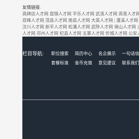
友情链接:
高碑店人才网
盘锦人才网
平乐人才网
武清人才网
高青人才
双峰人才网
茂县人才网
南县人才网
大英人才网
|
蓬溪人才网
汶川人才网
新平人才网
松潘人才网
武陟人才网
保山人才网
人才网
邓州人才网
杞县人才网
五寨人才网
忻城人才网
公安
栏目导航:
职位搜索
简历中心
名企展示
一句话
套餐标准
金币充值
意见建议
联系我