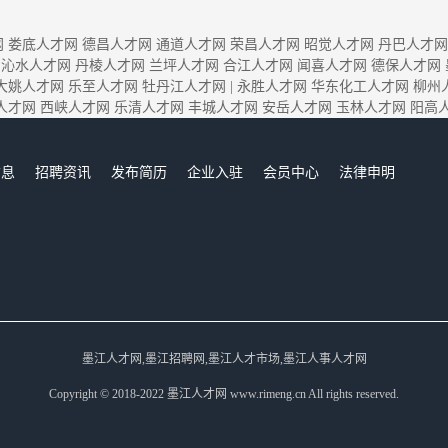
网
娄底人才网
德昌人才网
通道人才网
荣昌人才网
昭觉人才网
丹巴人才网
沁水人才网
丹棱人才网
兰坪人才网
合江人才网
闻喜人才网
德保人才网
大姚人才网
乐至人才网
牡丹江人才网
|
永胜人才网
华东化工人才网
柳州
人才网
西峡人才网
乐清人才网
丰城人才网
安岳人才网
玉林人才网
阳高
信息
招聘资讯
发布简历
企业入驻
会员中心
法律申明
们
墨江人才网,墨江招聘网,墨江人才市场,墨江人事人才网
Copyright © 2018-2022 墨江人才网 www.rimeng.cn All rights reserved.